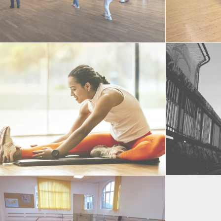
Line Danse
Dance de Sa
STRETCHING
HIP-HOP