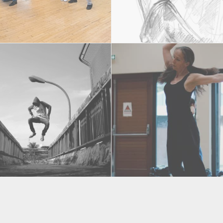
lon
Dessins
Mathilde LAOT