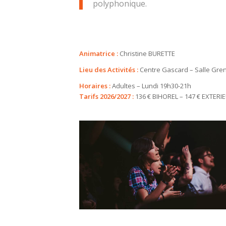
polyphonique.
Animatrice :
Christine BURETTE
Lieu des Activités :
Centre Gascard – Salle Gren
Horaires :
Adultes – Lundi 19h30-21h
Tarifs 2026/2027 :
136 € BIHOREL – 147 € EXTERI