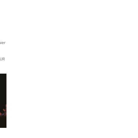
ier
EUR