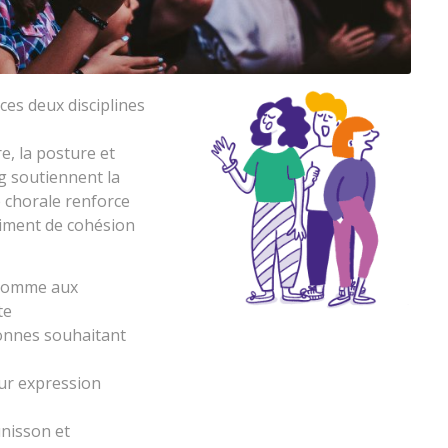
ces deux disciplines
e, la posture et
g soutiennent la
e chorale renforce
ntiment de cohésion
 comme aux
te
sonnes souhaitant
eur expression
unisson et