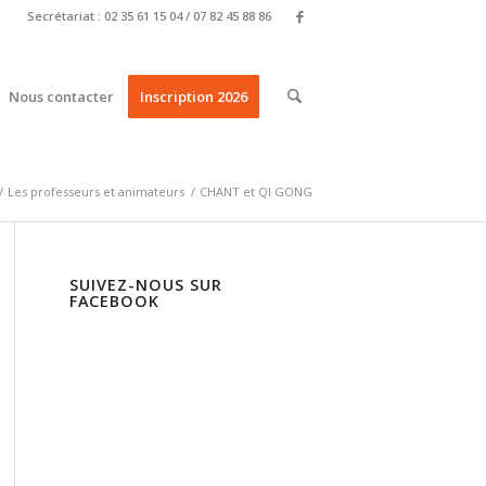
Secrétariat : 02 35 61 15 04 / 07 82 45 88 86
Nous contacter
Inscription 2026
/
Les professeurs et animateurs
/
CHANT et QI GONG
SUIVEZ-NOUS SUR
FACEBOOK