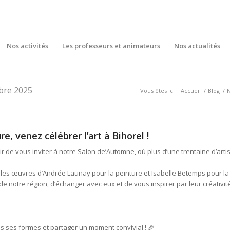
Nos activités
Les professeurs et animateurs
Nos actualités
bre 2025
Vous êtes ici :
Accueil
/
Blog
/
e, venez célébrer l’art à Bihorel !
r de vous inviter à notre Salon de’Automne, où plus d’une trentaine d’art
 les œuvres d’Andrée Launay pour la peinture et Isabelle Betemps pour la
s de notre région, d’échanger avec eux et de vous inspirer par leur créativit
s ses formes et partager un moment convivial ! 🎉