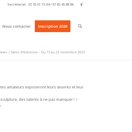
Secrétariat : 02 35 61 15 04 / 07 82 45 88 86
Nous contacter
Inscription 2026
News
/
Salon d’Automne – Du 15 au 23 novembre 2025
istes amateurs exposeront leurs œuvres et leur
 sculpture, des talents à ne pas manquer ! ✨
é.