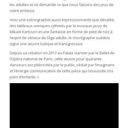
les adultes et se demande ce que nous faisons des jeux de
notre enfance.
Avec une scénographie aussi impressionnante que décalée,
des tableaux oniriques rythmés par la musique jazzy de
Mikael Karlsson et une fantaisie en forme de pied de nez à
l’esprit de sérieux de l’âge adulte, le chorégraphe suédois
signe une œuvre ludique et transgressive.
Depuis sa création en 2017 au Palais Garnier par le Ballet de
l’Opéra national de Paris, cette œuvre pour quarante
danseurs est plébiscitée par le public, séduit par l’imaginaire
et l’énergie communicative de cette pièce qui ressuscite nos
joies d’enfants. »